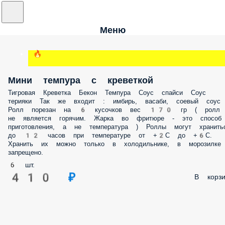
Меню
🔥
Мини темпура с креветкой
Тигровая Креветка Бекон Темпура Соус спайси Соус
терияки Так же входит : имбирь, васаби, соевый соус
Ролл порезан на 6 кусочков вес 170 гр ( ролл
не является горячим. Жарка во фритюре - это способ
приготовления, а не температура ) Роллы могут хранить
до 12 часов при температуре от +2С до +6С.
Хранить их можно только в холодильнике, в морозилке
запрещено.
6 шт.
410 ₽
В корзи